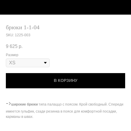
брюки 1-1-04
SKU:
1225-003
9 625
р.
Размер
В КОРЗИНУ
-›
широкие брюки
типа палаццо с поясом. Крой свободный. Спереди
имеется гульфик, сзади резинка в поясе для комфортной посадки,
карманы в швах.