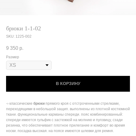
брюки 1-1-02
SKU:
1225-002
9 350
р.
Размер
В КОРЗИНУ
-› классические
брюки
прямого кроя с отстроченными стрелками,
переходящими в небольшой защип. выполнены из плотной костюмной
ткани. функциональные карманы спереди. пояс комбинированный:
спереди имеется гульфик с застежкой на молнию и пуговицу, сзади
резинка, что обеспечивает плотное прилегание и комфорт во время
носки. посадка высокая. на поясе имеются шлевки для ремня.