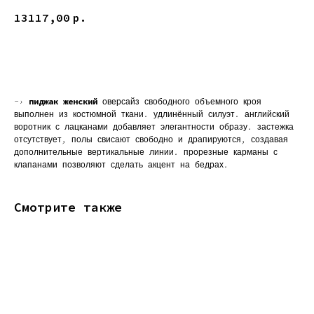
13117,00
р.
В КОРЗИНУ
-›
пиджак женский
оверсайз свободного объемного кроя
выполнен из костюмной ткани. удлинённый силуэт. английский
воротник с лацканами добавляет элегантности образу. застежка
отсутствует, полы свисают свободно и драпируются, создавая
дополнительные вертикальные линии. прорезные карманы с
клапанами позволяют сделать акцент на бедрах.
Смотрите также