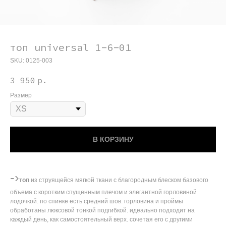
топ universal 1-6-01
SKU:
0125-003
3 950
р.
Размер
В КОРЗИНУ
-›
топ
из струящейся мягкой ткани с благородным блеском базового
объема с коротким спущенным плечом и элегантной горловиной
лодочкой. по спинке есть средний шов. горловина и проймы
обработаны люксовой тонкой подгибкой. идеально подходит на
каждый день, как самостоятельный верх. сочетая его с другими