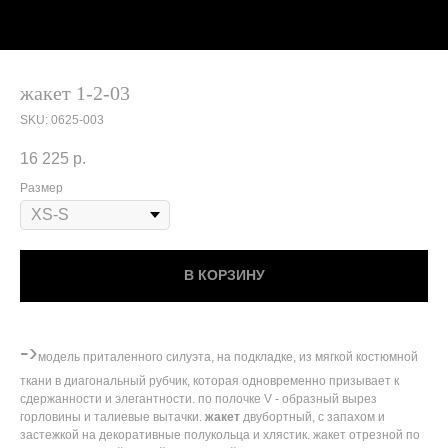
жакет 1-2-03
SKU:
0625-003
16 225
р.
Размер
В КОРЗИНУ
-›
модель приталенного силуэта, на подкладке, из мягкой костюмной
ткани в диагональный рубчик, которая одновременно призывает к
сдержанности и элегантности. по полочке V - образный вырез
горловины и талиевые вытачки.
жакет
двубортный, с запахом и
застежкой на декоративные полукольца и хлястик. жакет отрезной по