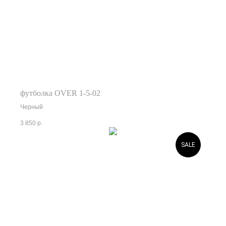
футболка OVER 1-5-02
Черный
3 850
р.
SALE