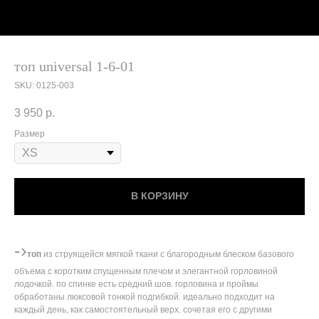
топ universal 1-6-01
SKU:
0125-003
3 950
р.
Размер
В КОРЗИНУ
-›
топ
из струящейся мягкой ткани с благородным блеском базового
объема с коротким спущенным плечом и элегантной горловиной
лодочкой. по спинке есть средний шов. горловина и проймы
обработаны люксовой тонкой подгибкой. идеально подходит на
каждый день, как самостоятельный верх. сочетая его с другими