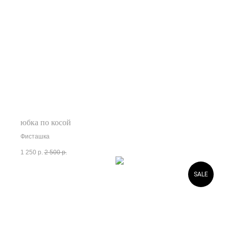
юбка по косой
Фисташка
1 250
р.
2 500
р.
SALE