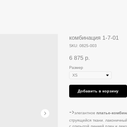
комбинация 1-7-01
SKU:
0825-003
6 875
р.
Размер
Добавить в корзину
-›
элегантное
платье-комбин
струящейся ткани. лаконичны
с открытой линией плеч и деко