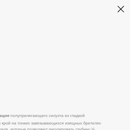
ация
полуприлегающего силуэта из гладкой
й крой на тонких завязывающихся изящных бретелях
льте, которые позволяют регулировать глубину V-