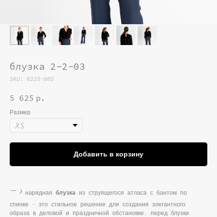
блузка 2-2-03
SKU:
0225-005
5 625
р.
Размер
Добавить в корзину
-›
нарядная
из струящегося атласа с бантом по
блузка
спинке - это стильное решение для создания элегантного
образа в деловой и праздничной обстановке. перед блузки