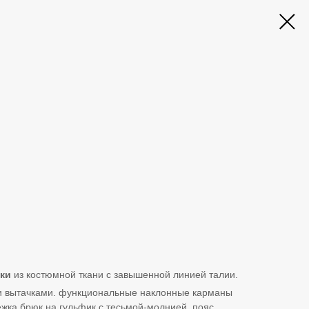
ки
из костюмной ткани с завышенной линией талии.
и вытачками. функциональные наклонные карманы
ежка брюк на гульфик с тесьмой-молнией. пояс,