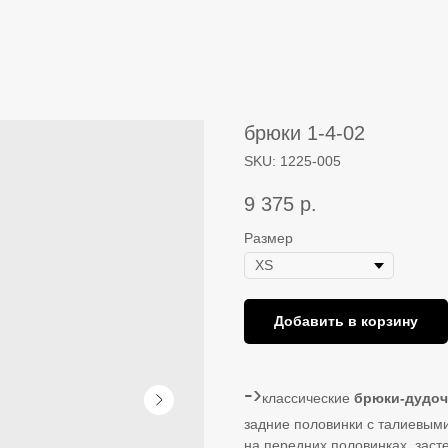
брюки 1-4-02
SKU:
1225-005
9 375
р.
Размер
Добавить в корзину
-›
классические
брюки-дудоч
задние половинки с талиевым
на передних половинках. заст