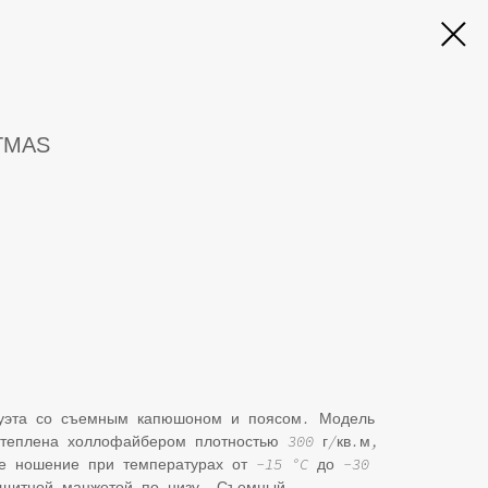
STMAS
луэта со съемным капюшоном и поясом. Модель
теплена холлофайбером плотностью 300 г/кв.м,
ое ношение при температурах от -15 °C до -30
защитной манжетой по низу. Съемный