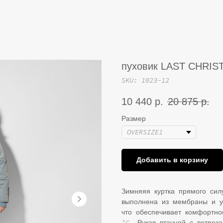
пуховик LAST CHRI
SKU:
1023-12
10 440
р.
20 875
р.
Размер
Добавить в корзину
Зимняяя куртка прямого си
выполнена из мембраны и у
что обеспечивает комфортн
°C. Рукав втачной с ветро