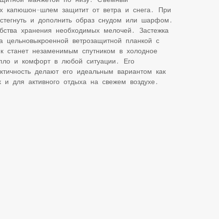
ах капюшон-шлем защитит от ветра и снега. При
тстегнуть и дополнить образ снудом или шарфом.
бства хранения необходимых мелочей. Застежка
а цельновыкроенной ветрозащитной планкой с
ик станет незаменимым спутником в холодное
епло и комфорт в любой ситуации. Его
ктичность делают его идеальным вариантом как
к и для активного отдыха на свежем воздухе.