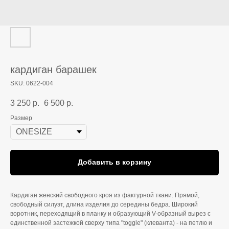
кардиган барашек
SKU:
0622-004
3 250
р.
6 500
р.
Размер
Добавить в корзину
Кардиган женский свободного кроя из фактурной ткани. Прямой,
свободный силуэт, длина изделия до середины бедра. Широкий
воротник, переходящий в планку и образующий V-образный вырез с
единственной застежкой сверху типа "toggle" (клеванта) - на петлю и