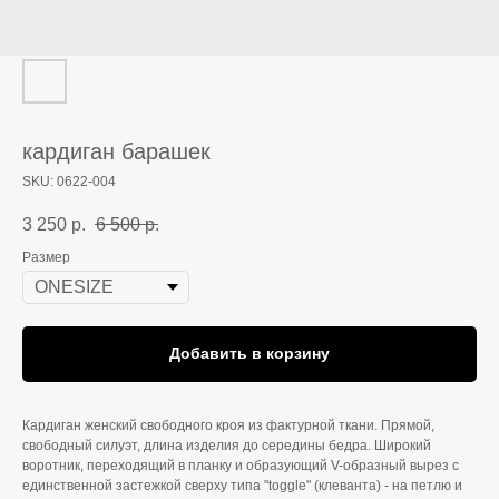
кардиган барашек
SKU:
0622-004
3 250
р.
6 500
р.
Размер
Добавить в корзину
Кардиган женский свободного кроя из фактурной ткани. Прямой,
свободный силуэт, длина изделия до середины бедра. Широкий
воротник, переходящий в планку и образующий V-образный вырез с
единственной застежкой сверху типа "toggle" (клеванта) - на петлю и